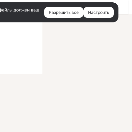
Войти
e-файлы должен ваш
Разрешить все
Настроить
Правая
колонка