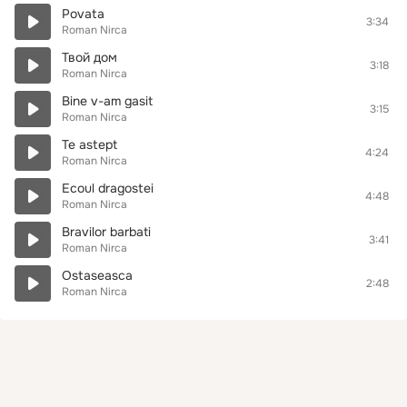
Povata
3:34
Roman Nirca
Твой дом
3:18
Roman Nirca
Bine v-am gasit
3:15
Roman Nirca
Te astept
4:24
Roman Nirca
Ecoul dragostei
4:48
Roman Nirca
Bravilor barbati
3:41
Roman Nirca
Ostaseasca
2:48
Roman Nirca