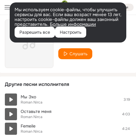
Войти
Мы используем cookie-файлы, чтобы улучшить
сервисы для вас. Если ваш возраст менее 13 лет,
настроить cookie-файлы должен ваш законный
представитель.
Больше информации
Femeile
Разрешить все
Настроить
Roman Nirca
Слушать
Другие песни исполнителя
Мы Эхо
3:19
Roman Nirca
Оставьте меня
4:03
Roman Nirca
Femeile
4:24
Roman Nirca