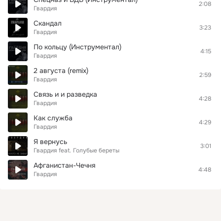
2:08
Гвардия
Скандал
3:23
Гвардия
По кольцу (Инструментал)
4:15
Гвардия
2 августа (remix)
2:59
Гвардия
Связь и и разведка
4:28
Гвардия
Как служба
4:29
Гвардия
Я вернусь
3:01
Гвардия
feat.
Голубые береты
Афганистан-Чечня
4:48
Гвардия