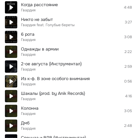
Когда расстояние
4:48
Гвардия
Никто не забыт
3:27
Гвардия
feat.
Голубые береты
6 рота
3:08
Гвардия
Однажды в армии
2:22
Гвардия
2-ое августа (Инструментал)
2:59
Гвардия
Из к-ф. В зоне особого внимания
0:56
Гвардия
Шакалы (prod. by Anik Records)
4:16
Гвардия
Колонна
3:05
Гвардия
Дмб
2:48
Гвардия
Спецназ и ВДВ (Инструментал)