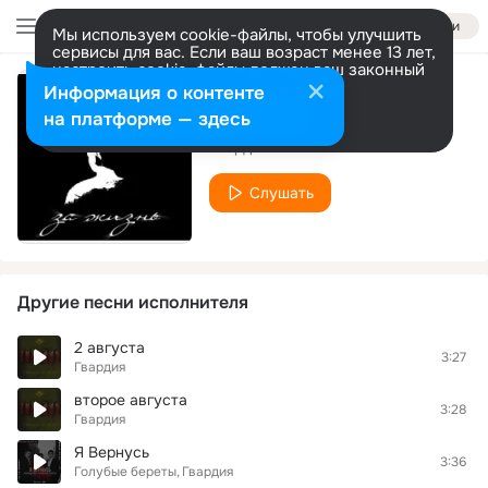
Войти
Мы используем cookie-файлы, чтобы улучшить
сервисы для вас. Если ваш возраст менее 13 лет,
настроить cookie-файлы должен ваш законный
представитель.
Больше информации
Информация о контенте
Высота
Разрешить все
Настроить
на платформе — здесь
Гвардия
Слушать
Другие песни исполнителя
2 августа
3:27
Гвардия
второе августа
3:28
Гвардия
Я Вернусь
3:36
Голубые береты
Гвардия