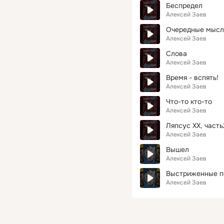
Беспредел
Алексей Заев
Очередные мысл
Алексей Заев
Слова
Алексей Заев
Время - вспять!
Алексей Заев
Что-то кто-то
Алексей Заев
Ляпсус ХХ, часть
Алексей Заев
Вышел
Алексей Заев
Выстриженные п
Алексей Заев