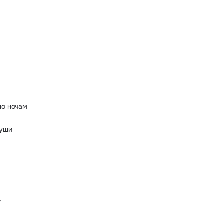
по ночам
души
ь