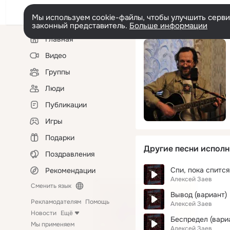
Мы используем cookie-файлы, чтобы улучшить сервис
законный представитель.
Больше информации
Левая
Главная
колонка
Видео
Группы
Люди
Публикации
Игры
Подарки
Другие песни исполн
Поздравления
Спи, пока спится
Рекомендации
Алексей Заев
Сменить язык
Вывод (вариант)
Рекламодателям
Помощь
Алексей Заев
Новости
Ещё
Беспредел (вари
Мы применяем
Алексей Заев