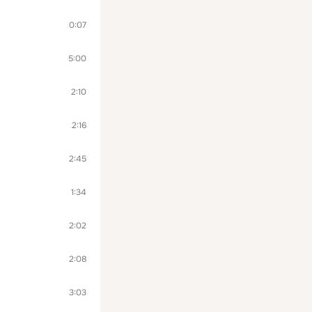
0:07
5:00
2:10
2:16
2:45
1:34
2:02
2:08
3:03