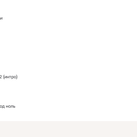
и
2 (интро)
од ноль