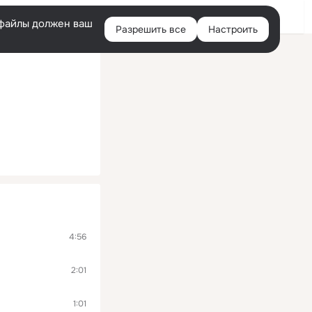
Войти
e-файлы должен ваш
Разрешить все
Настроить
Правая
колонка
4:56
2:01
1:01