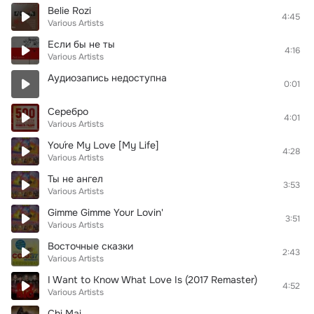
Belie Rozi
4:45
Various Artists
Если бы не ты
4:16
Various Artists
Аудиозапись недоступна
0:01
Серебро
4:01
Various Artists
You´re My Love [My Life]
4:28
Various Artists
Ты не ангел
3:53
Various Artists
Gimme Gimme Your Lovin'
3:51
Various Artists
Восточные сказки
2:43
Various Artists
I Want to Know What Love Is (2017 Remaster)
4:52
Various Artists
Chi Mai