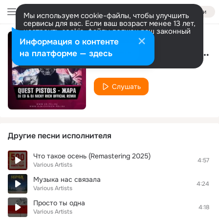
Войти
Мы используем cookie-файлы, чтобы улучшить
сервисы для вас. Если ваш возраст менее 13 лет,
настроить cookie-файлы должен ваш законный
представитель.
Больше информации
Информация о контенте
3 Желания (DJ Kirill Clash & Ruslan Mitrofanov Remix)
Разрешить все
Настроить
на платформе — здесь
Various Artists
Слушать
Другие песни исполнителя
Что такое осень (Remastering 2025)
4:57
Various Artists
Музыка нас связала
4:24
Various Artists
Просто ты одна
4:18
Various Artists