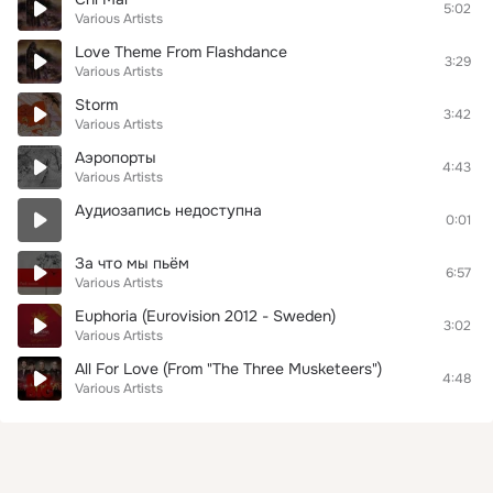
5:02
Various Artists
Love Theme From Flashdance
3:29
Various Artists
Storm
3:42
Various Artists
Аэропорты
4:43
Various Artists
Аудиозапись недоступна
0:01
За что мы пьём
6:57
Various Artists
Euphoria (Eurovision 2012 - Sweden)
3:02
Various Artists
All For Love (From "The Three Musketeers")
4:48
Various Artists