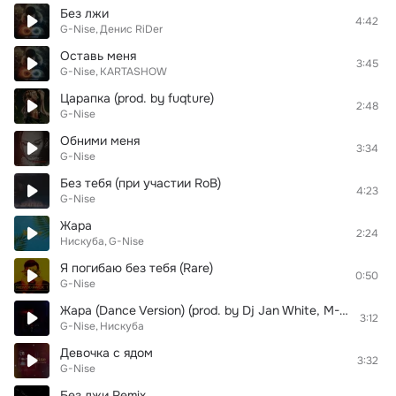
Без лжи
4:42
G-Nise
Денис RiDer
Оставь меня
3:45
G-Nise
KARTASHOW
Царапка (prod. by fuqture)
2:48
G-Nise
Обними меня
3:34
G-Nise
Без тебя (при участии RoB)
4:23
G-Nise
Жара
2:24
Нискуба
G-Nise
Я погибаю без тебя (Rare)
0:50
G-Nise
Жара (Dance Version) (prod. by Dj Jan White, M-DimA)
3:12
G-Nise
Нискуба
Девочка с ядом
3:32
G-Nise
Без лжи Remix