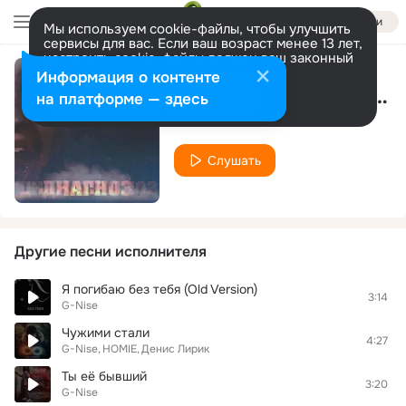
Войти
Мы используем cookie-файлы, чтобы улучшить
сервисы для вас. Если ваш возраст менее 13 лет,
настроить cookie-файлы должен ваш законный
представитель.
Больше информации
Информация о контенте
Милая моя (Ringtone)
Разрешить все
Настроить
на платформе — здесь
G-Nise
Слушать
Другие песни исполнителя
Я погибаю без тебя (Old Version)
3:14
G-Nise
Чужими стали
4:27
G-Nise
HOMIE
Денис Лирик
Ты её бывший
3:20
G-Nise