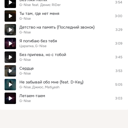
3:54
G-Nise
feat.
Денис RiDer
Ты там, где нет меня
3:00
G-Nise
Детство на память (Последний звонок)
3:29
G-Nise
Я погибаю без тебя
3:09
Царапка
G-Nise
Без припева, но с тобой
3:45
G-Nise
Сердце
3:53
G-Nise
Не забывай обо мне (feat. D-Key)
5:05
G-Nise
Джиос
Matiyash
Летаем-таем
3:03
G-Nise