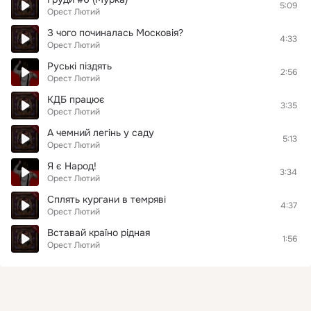
5:09
Орест Лютий
З чого починалась Московія?
4:33
Орест Лютий
Руські піздять
2:56
Орест Лютий
КДБ працює
3:35
Орест Лютий
А чемний легінь у саду
5:13
Орест Лютий
Я є Народ!
3:34
Орест Лютий
Сплять кургани в темряві
4:37
Орест Лютий
Вставай країно рідная
1:56
Орест Лютий