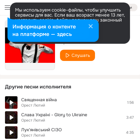
Войти
Мы используем cookie-файлы, чтобы улучшить
сервисы для вас. Если ваш возраст менее 13 лет,
настроить cookie-файлы должен ваш законный
представитель.
Больше информации
Информация о контенте
Хохли в Росії
Разрешить все
Настроить
на платформе — здесь
Орест Лютий
Слушать
Другие песни исполнителя
Священная війна
1:56
Орест Лютий
Слава Україні - Glory to Ukraine
3:47
Орест Лютий
Лук'янівський СІЗО
4:35
Орест Лютий