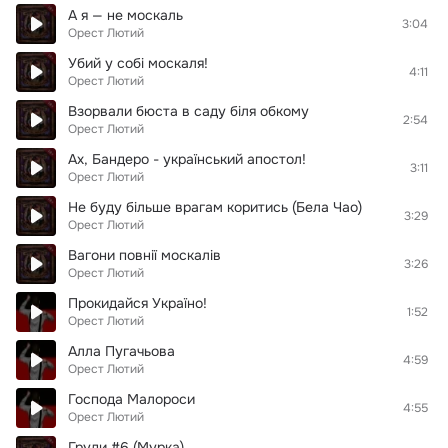
А я — не москаль
3:04
Орест Лютий
Убий у собі москаля!
4:11
Орест Лютий
Взорвали бюста в саду біля обкому
2:54
Орест Лютий
Ах, Бандеро - український апостол!
3:11
Орест Лютий
Не буду більше врагам коритись (Бела Чао)
3:29
Орест Лютий
Вагони повнії москалів
3:26
Орест Лютий
Прокидайся Україно!
1:52
Орест Лютий
Алла Пугачьова
4:59
Орест Лютий
Господа Малороси
4:55
Орест Лютий
Груди #6 (Мурка)