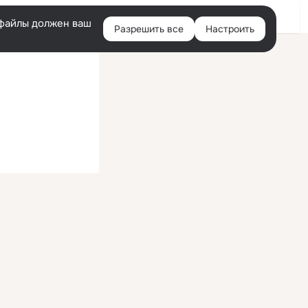
Войти
e-файлы должен ваш
Разрешить все
Настроить
Правая
колонка