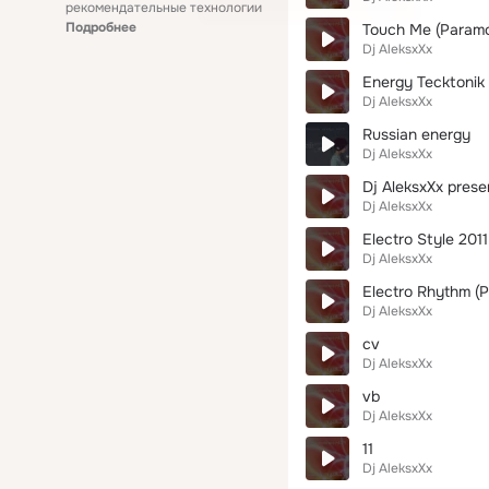
рекомендательные технологии
Подробнее
Touch Me (Param
Dj AleksxXx
Energy Tecktonik 
Dj AleksxXx
Russian energy
Dj AleksxXx
Dj AleksxXx prese
Dj AleksxXx
Electro Style 2011
Dj AleksxXx
Electro Rhythm (P
Dj AleksxXx
cv
Dj AleksxXx
vb
Dj AleksxXx
11
Dj AleksxXx