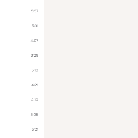
5:57
5:31
4:07
3:29
5:10
4:21
4:10
5:05
5:21