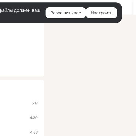
Войти
e-файлы должен ваш
Разрешить все
Настроить
Правая
колонка
5:17
4:30
4:38