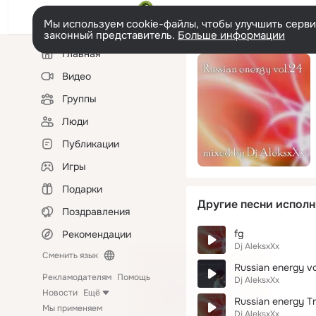
Мы используем cookie-файлы, чтобы улучшить сервис
законный представитель.
Больше информации
Левая
Главная
колонка
Видео
Группы
Люди
Публикации
Игры
Подарки
Другие песни исполн
Поздравления
fg
Рекомендации
Dj AleksxXx
Сменить язык
Russian energy vo
Рекламодателям
Помощь
Dj AleksxXx
Новости
Ещё
Russian energy T
Мы применяем
Dj AleksxXx