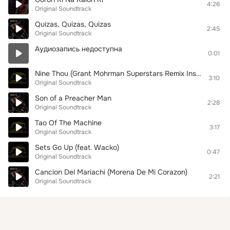
4:26
Original Soundtrack
Quizas, Quizas, Quizas
2:45
Original Soundtrack
Аудиозапись недоступна
0:01
Nine Thou (Grant Mohrman Superstars Remix Instrumental)
3:10
Original Soundtrack
Son of a Preacher Man
2:28
Original Soundtrack
Tao Of The Machine
3:17
Original Soundtrack
Sets Go Up (feat. Wacko)
0:47
Original Soundtrack
Cancion Del Mariachi (Morena De Mi Corazon)
2:21
Original Soundtrack