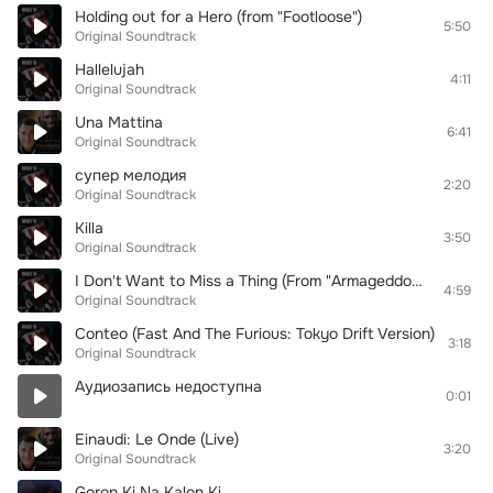
Holding out for a Hero (from "Footloose")
5:50
Original Soundtrack
Hallelujah
4:11
Original Soundtrack
Una Mattina
6:41
Original Soundtrack
супер мелодия
2:20
Original Soundtrack
Killa
3:50
Original Soundtrack
I Don't Want to Miss a Thing (From "Armageddon" Soundtrack)
4:59
Original Soundtrack
Conteo (Fast And The Furious: Tokyo Drift Version)
3:18
Original Soundtrack
Аудиозапись недоступна
0:01
Einaudi: Le Onde (Live)
3:20
Original Soundtrack
Goron Ki Na Kalon Ki