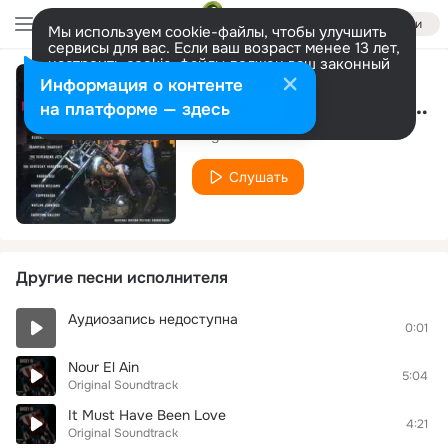
Войти
Мы используем cookie-файлы, чтобы улучшить
сервисы для вас. Если ваш возраст менее 13 лет,
настроить cookie-файлы должен ваш законный
представитель.
Больше информации
Информация о контенте
Long Way From Home
Разрешить все
Настроить
на платформе — здесь
Original Soundtrack
Слушать
Другие песни исполнителя
Аудиозапись недоступна
0:01
Nour El Ain
5:04
Original Soundtrack
It Must Have Been Love
4:21
Original Soundtrack