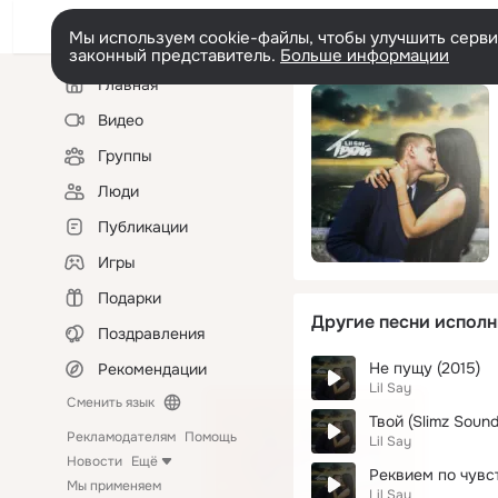
Мы используем cookie-файлы, чтобы улучшить сервис
законный представитель.
Больше информации
Левая
Главная
колонка
Видео
Группы
Люди
Публикации
Игры
Подарки
Другие песни исполн
Поздравления
Не пущу (2015)
Рекомендации
Lil Say
Сменить язык
Твой (Slimz Sound
Рекламодателям
Помощь
Lil Say
Новости
Ещё
Реквием по чувс
Мы применяем
Lil Say