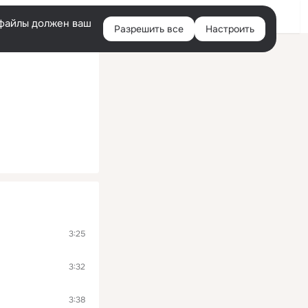
Войти
e-файлы должен ваш
Разрешить все
Настроить
Правая
колонка
3:25
3:32
3:38