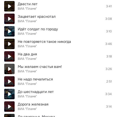
Двести лет
3:41
ВИА "Пламя"
Зацветает краснотал
3:08
ВИА "Пламя"
Идёт солдат по городу
3:10
ВИА "Пламя"
Не повторяется такое никогда
3:46
ВИА "Пламя"
На два дня
3:18
ВИА "Пламя"
Мы желаем счастья вам!
3:26
ВИА "Пламя"
Не надо печалиться
2:51
ВИА "Пламя"
До шестнадцати лет
3:34
ВИА "Пламя"
Дорога железная
3:14
ВИА "Пламя"
До свиданья, Москва