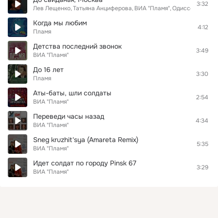
3:32
Лев Лещенко
Татьяна Анциферова
ВИА "Пламя"
Одиссей Димит
Когда мы любим
4:12
Пламя
Детства последний звонок
3:49
ВИА "Пламя"
До 16 лет
3:30
Пламя
Аты-баты, шли солдаты
2:54
ВИА "Пламя"
Переведи часы назад
4:34
ВИА "Пламя"
Sneg kruzhit'sya (Amareta Remix)
5:35
ВИА "Пламя"
Идет солдат по городу Pinsk 67
3:29
ВИА "Пламя"