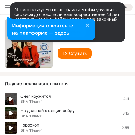
Войти
Мы используем cookie-файлы, чтобы улучшить
сервисы для вас. Если ваш возраст менее 13 лет,
настроить cookie-файлы должен ваш законный
представитель.
Больше информации
Информация о контенте
Времена года
Разрешить все
Настроить
на платформе — здесь
Пламя
Слушать
Другие песни исполнителя
Снег кружится
4:11
ВИА "Пламя"
На дальней станции сойду
3:15
ВИА "Пламя"
Гороскоп
2:55
ВИА "Пламя"