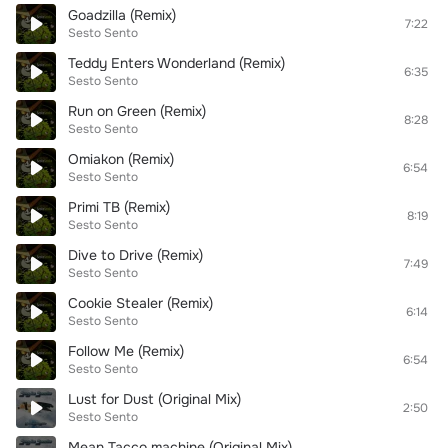
Goadzilla (Remix)
7:22
Sesto Sento
Teddy Enters Wonderland (Remix)
6:35
Sesto Sento
Run on Green (Remix)
8:28
Sesto Sento
Omiakon (Remix)
6:54
Sesto Sento
Primi TB (Remix)
8:19
Sesto Sento
Dive to Drive (Remix)
7:49
Sesto Sento
Cookie Stealer (Remix)
6:14
Sesto Sento
Follow Me (Remix)
6:54
Sesto Sento
Lust for Dust (Original Mix)
2:50
Sesto Sento
Mean Tacco machine (Original Mix)