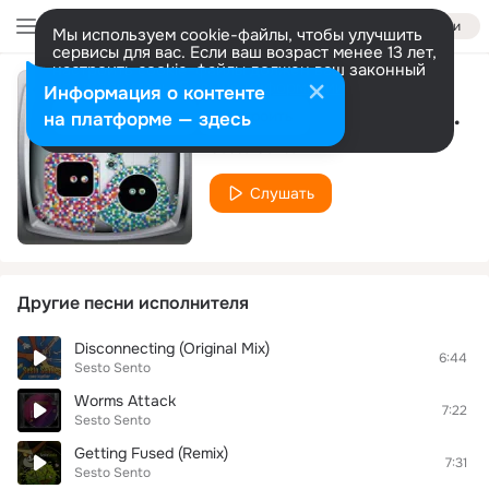
Войти
Мы используем cookie-файлы, чтобы улучшить
сервисы для вас. Если ваш возраст менее 13 лет,
настроить cookie-файлы должен ваш законный
представитель.
Больше информации
Информация о контенте
Mysterious Ways (Original Mix)
Разрешить все
Настроить
на платформе — здесь
Sesto Sento
Слушать
Другие песни исполнителя
Disconnecting (Original Mix)
6:44
Sesto Sento
Worms Attack
7:22
Sesto Sento
Getting Fused (Remix)
7:31
Sesto Sento