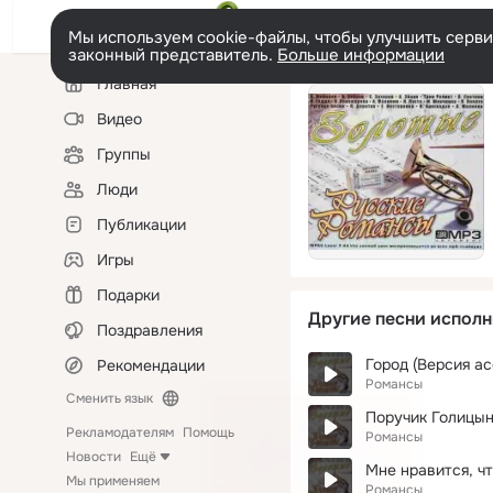
Мы используем cookie-файлы, чтобы улучшить сервис
законный представитель.
Больше информации
Левая
Главная
колонка
Видео
Группы
Люди
Публикации
Игры
Подарки
Другие песни исполн
Поздравления
Город (Версия ас
Рекомендации
Романсы
Сменить язык
Поручик Голицы
Рекламодателям
Помощь
Романсы
Новости
Ещё
Мне нравится, чт
Мы применяем
Романсы