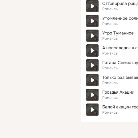
Отговорила роща
Романсы
Утомлённое сол
Романсы
Утро Туманное
Романсы
А напоследок я 
Романсы
Гитара Семистр
Романсы
Только раз быва
Романсы
Гроздья Акации
Романсы
Белой акации гр
Романсы