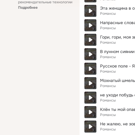
рекомендательные технологии
Подробнее
Эта женщина в о
Романсы
Напрасные слов
Романсы
Гори, гори, моя 
Романсы
В лунном сиянии
Романсы
Русское поле - 
Романсы
Мохнатый шмель 
Романсы
не уходи побудь 
Романсы
Клён ты мой оп
Романсы
Не жалею, не зов
Романсы