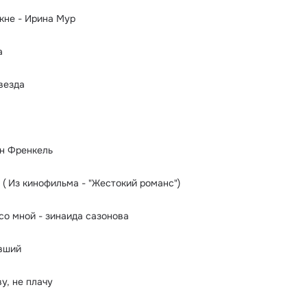
кне - Ирина Мур
а
звезда
Ян Френкель
( Из кинофильма - "Жестокий романс")
со мной - зинаида сазонова
авший
у, не плачу