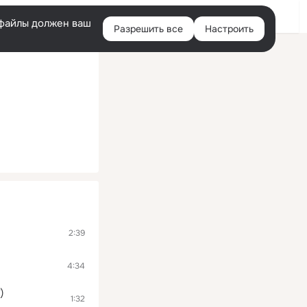
Войти
e-файлы должен ваш
Разрешить все
Настроить
Правая
колонка
2:39
4:34
)
1:32