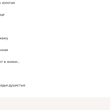
 золотая
нце
скажу
унная
ют в жизни…
оздья душистые