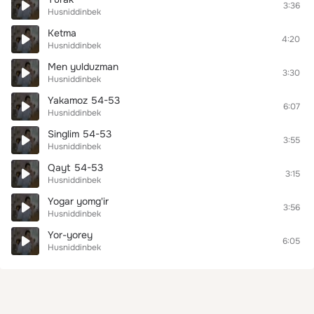
3:36
Husniddinbek
Ketma
4:20
Husniddinbek
Men yulduzman
3:30
Husniddinbek
Yakamoz 54-53
6:07
Husniddinbek
Singlim 54-53
3:55
Husniddinbek
Qayt 54-53
3:15
Husniddinbek
Yogar yomg'ir
3:56
Husniddinbek
Yor-yorey
6:05
Husniddinbek