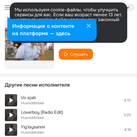
Войти
Мы используем cookie-файлы, чтобы улучшить
сервисы для вас. Если ваш возраст менее 13 лет,
настроить cookie-файлы должен ваш законный
представитель.
Больше информации
Информация о контенте
Araz
Разрешить все
Настроить
на платформе — здесь
Husniddinbek
Слушать
Другие песни исполнителя
Vo ajab
4:10
Husniddinbek
Loverboy (Radio Edit)
3:25
Husniddinbek
Yig'laysanmi
4:16
Husniddinbek