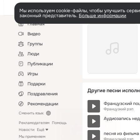
Мы используем cookie-файлы, чтобы улучшить сервис
законный представитель.
Больше информации
Левая
Главная
колонка
Видео
Группы
Люди
Публикации
Игры
Подарки
Другие песни исполн
Поздравления
Французский по
Рекомендации
Французкий рэп
Сменить язык
Аудиозапись нед
Рекламодателям
Помощь
Новости
Ещё
песня из фильма 
Мы применяем
Французкий рэп