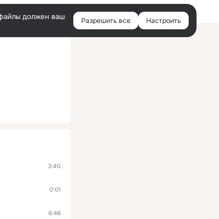
Войти
e-файлы должен ваш
Разрешить все
Настроить
Правая
колонка
3:40
0:01
6:46