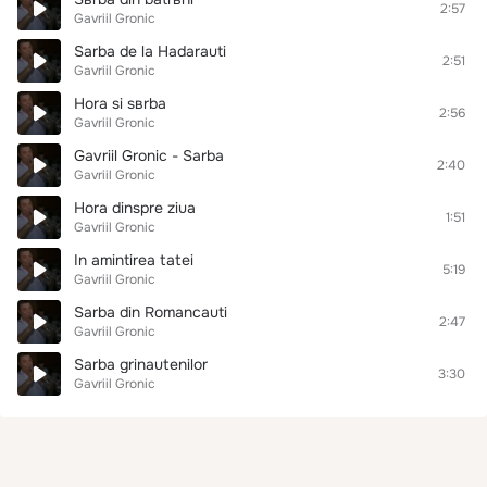
2:57
Gavriil Gronic
Sarba de la Hadarauti
2:51
Gavriil Gronic
Hora si sвrba
2:56
Gavriil Gronic
Gavriil Gronic - Sarba
2:40
Gavriil Gronic
Hora dinspre ziua
1:51
Gavriil Gronic
In amintirea tatei
5:19
Gavriil Gronic
Sarba din Romancauti
2:47
Gavriil Gronic
Sarba grinautenilor
3:30
Gavriil Gronic