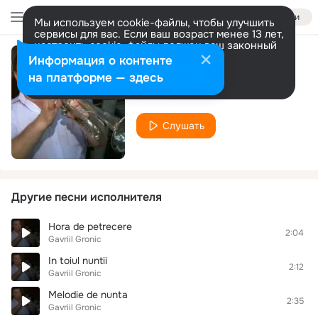
Войти
Мы используем cookie-файлы, чтобы улучшить
сервисы для вас. Если ваш возраст менее 13 лет,
настроить cookie-файлы должен ваш законный
представитель.
Больше информации
Информация о контенте
Un vivat
Разрешить все
Настроить
на платформе — здесь
Gavriil Gronic
Слушать
Другие песни исполнителя
Hora de petrecere
2:04
Gavriil Gronic
In toiul nuntii
2:12
Gavriil Gronic
Melodie de nunta
2:35
Gavriil Gronic