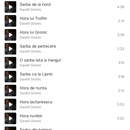
Sarba de la nord
4:36
Gavriil Gronic
Hora lui Trofim
2:31
Gavriil Gronic
Hora lui Gronic
3:39
Gavriil Gronic
Sarba de petrecere
2:23
Gavriil Gronic
O sarba lata si hangul
3:51
Gavriil Gronic
Sarba ca la Lipnic
3:16
Gavriil Gronic
Hora de nunta
2:12
Gavriil Gronic
Hora lautareasca
3:03
Gavriil Gronic
Hora nunilor
3:20
Gavriil Gronic
Sвrba din batrвni