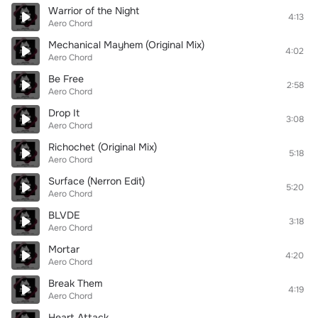
Warrior of the Night
4:13
Aero Chord
Mechanical Mayhem (Original Mix)
4:02
Aero Chord
Be Free
2:58
Aero Chord
Drop It
3:08
Aero Chord
Richochet (Original Mix)
5:18
Aero Chord
Surface (Nerron Edit)
5:20
Aero Chord
BLVDE
3:18
Aero Chord
Mortar
4:20
Aero Chord
Break Them
4:19
Aero Chord
Heart Attack