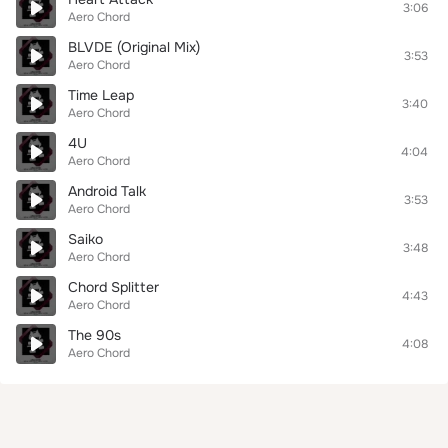
3:06
Aero Chord
BLVDE (Original Mix)
3:53
Aero Chord
Time Leap
3:40
Aero Chord
4U
4:04
Aero Chord
Android Talk
3:53
Aero Chord
Saiko
3:48
Aero Chord
Chord Splitter
4:43
Aero Chord
The 90s
4:08
Aero Chord