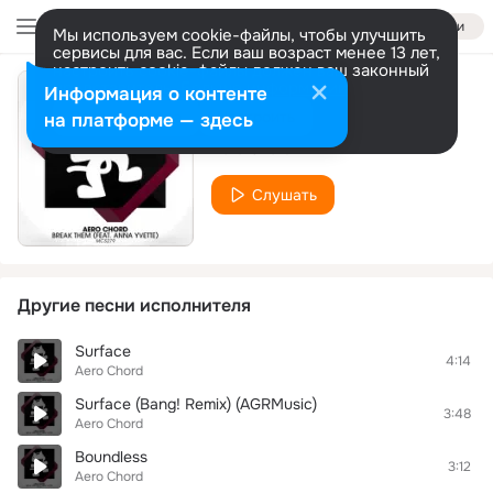
Войти
Мы используем cookie-файлы, чтобы улучшить
сервисы для вас. Если ваш возраст менее 13 лет,
настроить cookie-файлы должен ваш законный
представитель.
Больше информации
Информация о контенте
Ctrl Alt Destruction
Разрешить все
Настроить
на платформе — здесь
Aero Chord
Слушать
Другие песни исполнителя
Surface
4:14
Aero Chord
Surface (Bang! Remix) (AGRMusic)
3:48
Aero Chord
Boundless
3:12
Aero Chord