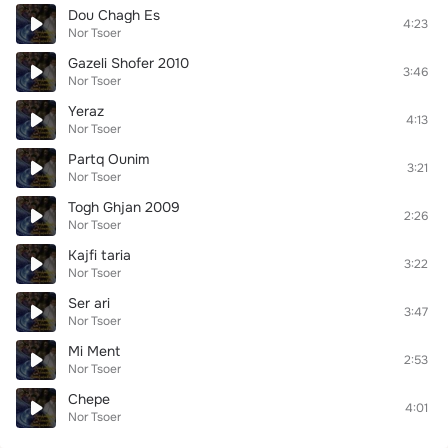
Dou Chagh Es
4:23
Nor Tsoer
Gazeli Shofer 2010
3:46
Nor Tsoer
Yeraz
4:13
Nor Tsoer
Partq Ounim
3:21
Nor Tsoer
Togh Ghjan 2009
2:26
Nor Tsoer
Kajfi taria
3:22
Nor Tsoer
Ser ari
3:47
Nor Tsoer
Mi Ment
2:53
Nor Tsoer
Chepe
4:01
Nor Tsoer