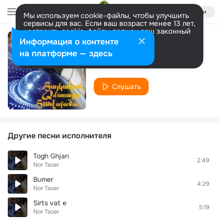
Войти
Мы используем cookie-файлы, чтобы улучшить
сервисы для вас. Если ваш возраст менее 13 лет,
настроить cookie-файлы должен ваш законный
представитель.
Больше информации
Информация о контенте
Nor erg
Разрешить все
Настроить
на платформе — здесь
Nor Tsoer
Слушать
Другие песни исполнителя
Togh Ghjan
2:49
Nor Tsoer
Bumer
4:29
Nor Tsoer
Sirts vat e
5:19
Nor Tsoer