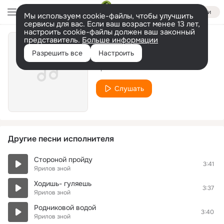
Войти
Мы используем cookie-файлы, чтобы улучшить
сервисы для вас. Если ваш возраст менее 13 лет,
настроить cookie-файлы должен ваш законный
представитель.
Больше информации
Дунюшка
Разрешить все
Настроить
Ярилов зной
Слушать
Другие песни исполнителя
Стороной пройду
3:41
Ярилов зной
Ходишь- гуляешь
3:37
Ярилов зной
Родниковой водой
3:40
Ярилов зной