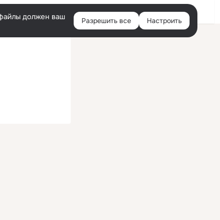
Войти
e-файлы должен ваш
Разрешить все
Настроить
Правая
колонка