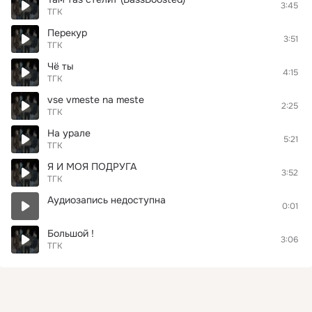
3:45
ТГК
Перекур
3:51
ТГК
Чё ты
4:15
ТГК
vse vmeste na meste
2:25
ТГК
На урале
5:21
ТГК
Я И МОЯ ПОДРУГА
3:52
ТГК
Аудиозапись недоступна
0:01
Большой !
3:06
ТГК