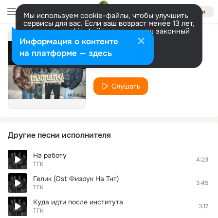
Войти
Мы используем cookie-файлы, чтобы улучшить
сервисы для вас. Если ваш возраст менее 13 лет,
настроить cookie-файлы должен ваш законный
представитель.
Больше информации
Информация о контенте
Там таз стелит
Разрешить все
Настроить
на платформе — здесь
ТГК
Слушать
Другие песни исполнителя
На работу
4:23
ТГК
Гелик (Ost Физрук На Тнт)
3:45
ТГК
Куда идти после института
3:17
ТГК