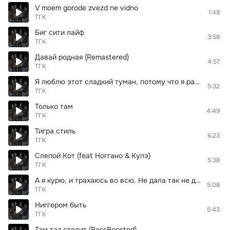
V moem gorode zvezd ne vidno
1:48
ТГК
Биг сити лайф
3:58
ТГК
Давай родная (Remastered)
4:57
ТГК
Я люблю этот сладкий туман, потому что я растаман
5:32
ТГК
Только там
4:49
ТГК
Тигра стиль
6:23
ТГК
Слепой Кот (feat Ноггано & Купэ)
5:38
ТГК
А я курю, и трахаюсь во всю. Не дала так не дала я другую найду.
5:08
ТГК
Ниггером быть
5:43
ТГК
Там таз стелит (BassBoosted)