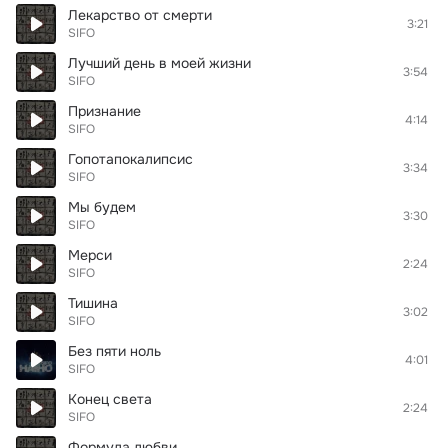
Лекарство от смерти
3:21
SIFO
Лучший день в моей жизни
3:54
SIFO
Признание
4:14
SIFO
Гопотапокалипсис
3:34
SIFO
Мы будем
3:30
SIFO
Мерси
2:24
SIFO
Тишина
3:02
SIFO
Без пяти ноль
4:01
SIFO
Конец света
2:24
SIFO
Формула любви