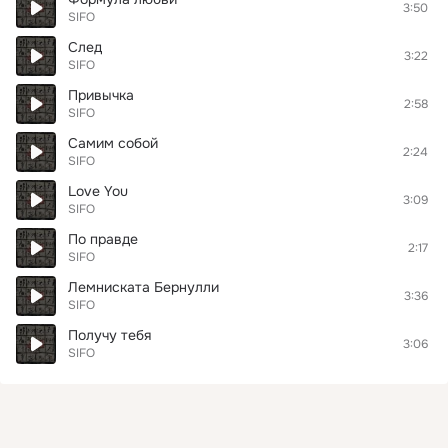
3:50
SIFO
След
3:22
SIFO
Привычка
2:58
SIFO
Самим собой
2:24
SIFO
Love You
3:09
SIFO
По правде
2:17
SIFO
Лемниската Бернулли
3:36
SIFO
Получу тебя
3:06
SIFO