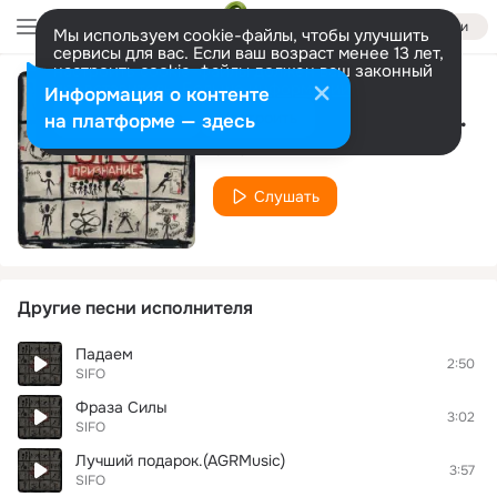
Войти
Мы используем cookie-файлы, чтобы улучшить
сервисы для вас. Если ваш возраст менее 13 лет,
настроить cookie-файлы должен ваш законный
представитель.
Больше информации
Информация о контенте
Побеждает тот кто умеет ждать
Разрешить все
Настроить
на платформе — здесь
SIFO
Слушать
Другие песни исполнителя
Падаем
2:50
SIFO
Фраза Силы
3:02
SIFO
Лучший подарок.(AGRMusic)
3:57
SIFO