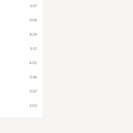
3:07
5:06
6:29
3:27
4:02
5:56
5:07
3:03