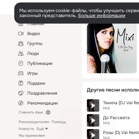
Мы используем cookie-файлы, чтобы улучшить сервис
законный представитель.
Больше информации
Левая
Главная
колонка
Видео
Группы
Люди
Публикации
Игры
Подарки
Другие песни исполн
Поздравления
Текила (DJ Val Re
Рекомендации
MiXi
Сменить язык
До Рассвета
Рекламодателям
Помощь
MiXi
Новости
Ещё
Розы (Dj Val Remi
Мы применяем
MiXi