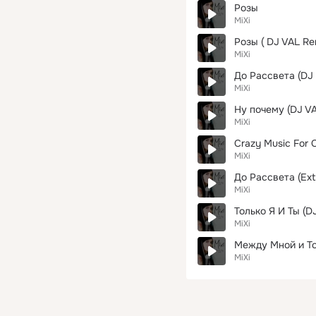
Розы
MiXi
Розы ( DJ VAL Rem
MiXi
До Рассвета (DJ P
MiXi
Ну почему (DJ VA
MiXi
Crazy Music For 
MiXi
До Рассвета (Ext
MiXi
Только Я И Ты (D
MiXi
Между Мной и Тоб
MiXi