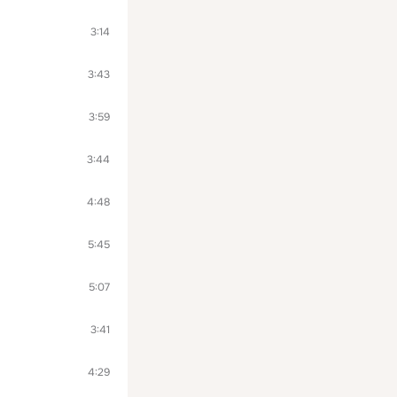
3:14
3:43
3:59
3:44
4:48
5:45
5:07
3:41
4:29