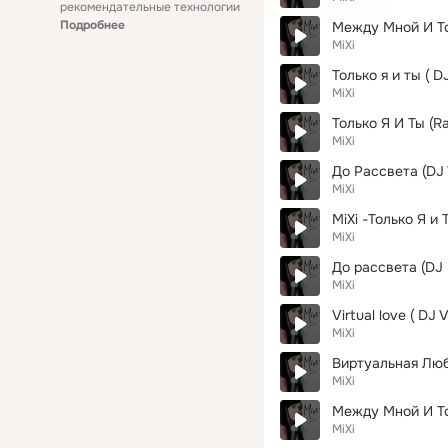
рекомендательные технологии
Подробнее
Между Мной И То
MiXi
Только я и ты ( D
MiXi
Только Я И Ты (Ra
MiXi
До Рассвета (DJ 
MiXi
MiXi -Только Я и 
MiXi
До рассвета (DJ 
MiXi
Virtual love ( DJ 
MiXi
Виртуальная Любо
MiXi
Между Мной И То
MiXi