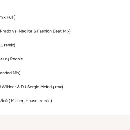
ix Full )
rado vs. Neolite & Fashion Beat Mix)
L remix)
Crazy People
ended Mix)
J WINner & DJ Sergio Melody rmx)
ой ( Mickey House. remix )