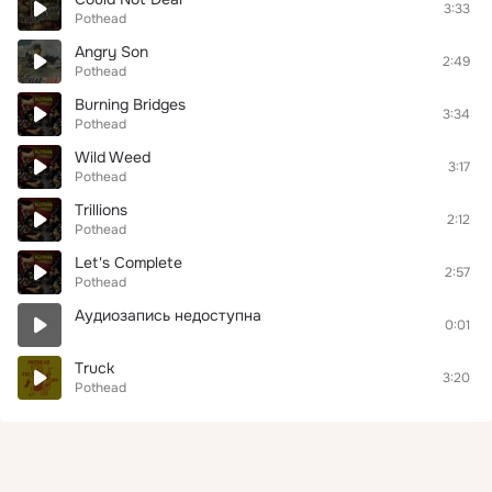
3:33
Pothead
Angry Son
2:49
Pothead
Burning Bridges
3:34
Pothead
Wild Weed
3:17
Pothead
Trillions
2:12
Pothead
Let's Complete
2:57
Pothead
Аудиозапись недоступна
0:01
Truck
3:20
Pothead