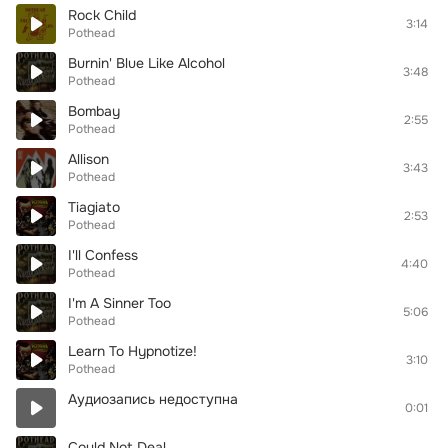
Rock Child
3:14
Pothead
Burnin' Blue Like Alcohol
3:48
Pothead
Bombay
2:55
Pothead
Allison
3:43
Pothead
Tiagiato
2:53
Pothead
I'll Confess
4:40
Pothead
I'm A Sinner Too
5:06
Pothead
Learn To Hypnotize!
3:10
Pothead
Аудиозапись недоступна
0:01
Could Not Deal