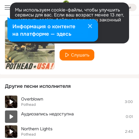
Войти
Мы используем cookie-файлы, чтобы улучшить
сервисы для вас. Если ваш возраст менее 13 лет,
настроить cookie-файлы должен ваш законный
представитель.
Больше информации
Информация о контенте
Overblown
Разрешить все
Настроить
на платформе — здесь
Pothead
Слушать
Другие песни исполнителя
Overblown
3:00
Pothead
Аудиозапись недоступна
0:01
Northern Lights
2:43
Pothead