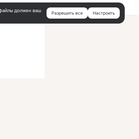
Войти
e-файлы должен ваш
Разрешить все
Настроить
Правая
колонка