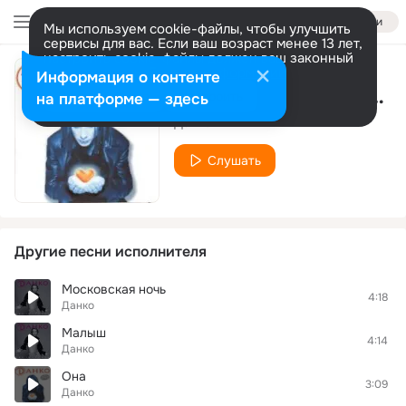
Войти
Мы используем cookie-файлы, чтобы улучшить
сервисы для вас. Если ваш возраст менее 13 лет,
настроить cookie-файлы должен ваш законный
представитель.
Больше информации
Информация о контенте
Первый снег декабря (Millenium Edit)
Разрешить все
Настроить
на платформе — здесь
Данко
Слушать
Другие песни исполнителя
Московская ночь
4:18
Данко
Малыш
4:14
Данко
Она
3:09
Данко