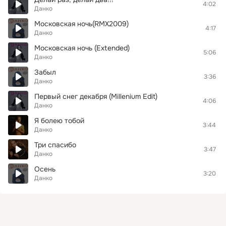
4:02
Данко
Московская ночь(RMX2009)
4:17
Данко
Московская ночь (Extended)
5:06
Данко
Забыл
3:36
Данко
Первый снег декабря (Millenium Edit)
4:06
Данко
Я болею тобой
3:44
Данко
Три спасибо
3:47
Данко
Осень
3:20
Данко