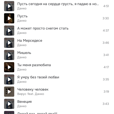
Пусть сегодня на сердце грусть, я падаю в ночь без чувств....(Dfm mix 2010)
4:51
Данко
Пусть
3:30
Данко
А может просто снегом стать
4:37
Данко
На Мерседесе
3:46
Данко
Мишель
3:41
Данко
Ты меня разлюбила
4:17
Данко
Я умру без твоей любви
3:35
Данко
Человеку человек
3:19
Вирус
feat.
Данко
Венеция
3:43
Данко
Делай раз, делай два!!!