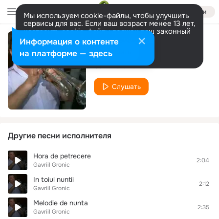
Войти
Мы используем cookie-файлы, чтобы улучшить
сервисы для вас. Если ваш возраст менее 13 лет,
настроить cookie-файлы должен ваш законный
представитель.
Больше информации
Информация о контенте
Hora lautareasca
Разрешить все
Настроить
на платформе — здесь
Gavriil Gronic
Слушать
Другие песни исполнителя
Hora de petrecere
2:04
Gavriil Gronic
In toiul nuntii
2:12
Gavriil Gronic
Melodie de nunta
2:35
Gavriil Gronic