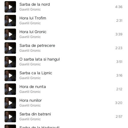
Sarba de la nord
4:36
Gavriil Gronic
Hora lui Trofim
2:31
Gavriil Gronic
Hora lui Gronic
3:39
Gavriil Gronic
Sarba de petrecere
2:23
Gavriil Gronic
O sarba lata si hangul
3:51
Gavriil Gronic
Sarba ca la Lipnic
3:16
Gavriil Gronic
Hora de nunta
2:12
Gavriil Gronic
Hora nunilor
3:20
Gavriil Gronic
Sвrba din batrвni
2:57
Gavriil Gronic
Sarba de la Hadarauti