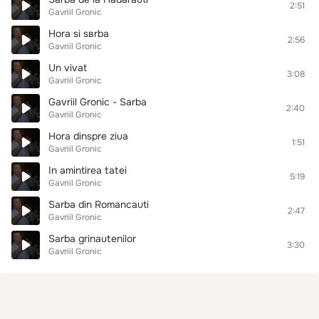
2:51
Gavriil Gronic
Hora si sвrba
2:56
Gavriil Gronic
Un vivat
3:08
Gavriil Gronic
Gavriil Gronic - Sarba
2:40
Gavriil Gronic
Hora dinspre ziua
1:51
Gavriil Gronic
In amintirea tatei
5:19
Gavriil Gronic
Sarba din Romancauti
2:47
Gavriil Gronic
Sarba grinautenilor
3:30
Gavriil Gronic