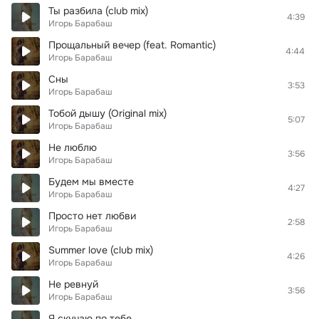
Ты разбила (club mix)
4:39
Игорь Барабаш
Прощальный вечер (feat. Romantic)
4:44
Игорь Барабаш
Сны
3:53
Игорь Барабаш
Тобой дышу (Original mix)
5:07
Игорь Барабаш
Не люблю
3:56
Игорь Барабаш
Будем мы вместе
4:27
Игорь Барабаш
Просто нет любви
2:58
Игорь Барабаш
Summer love (club mix)
4:26
Игорь Барабаш
Не ревнуй
3:56
Игорь Барабаш
Я скучаю по тебе