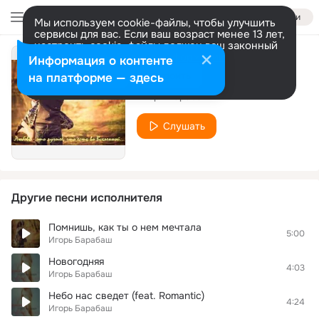
Войти
Мы используем cookie-файлы, чтобы улучшить
сервисы для вас. Если ваш возраст менее 13 лет,
настроить cookie-файлы должен ваш законный
представитель.
Больше информации
Информация о контенте
Любовь (club mix)
Разрешить все
Настроить
на платформе — здесь
Игорь Барабаш
Слушать
Другие песни исполнителя
Помнишь, как ты о нем мечтала
5:00
Игорь Барабаш
Новогодняя
4:03
Игорь Барабаш
Небо нас сведет (feat. Romantic)
4:24
Игорь Барабаш