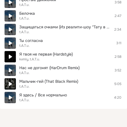
3:58
t.A.T.u.
Белочка
2:47
t.A.T.u.
Защищаться очками (Из реалити-шоу "Тату в Поднебесной")
2:34
t.A.T.u.
Ты согласна
3:11
t.A.T.u.
Я твоя не первая (Hardstyle)
2:58
kvmly
t.A.T.u.
Нас не догонят (HarDrum Remix)
3:52
t.A.T.u.
Мальчик-гей (That Black Remix)
5:05
t.A.T.u.
Я здесь / Все нормально
4:20
t.A.T.u.