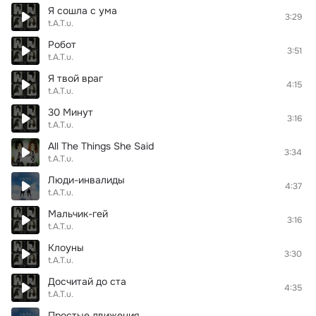
Я сошла с ума
3:29
t.A.T.u.
Робот
3:51
t.A.T.u.
Я твой враг
4:15
t.A.T.u.
30 Минут
3:16
t.A.T.u.
All The Things She Said
3:34
t.A.T.u.
Люди-инвалиды
4:37
t.A.T.u.
Mальчик-гей
3:16
t.A.T.u.
Клоуны
3:30
t.A.T.u.
Досчитай до ста
4:35
t.A.T.u.
Простые движения