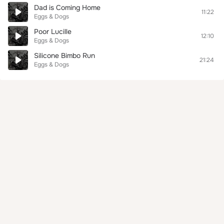
Dad is Coming Home
11:22
Eggs & Dogs
Poor Lucille
12:10
Eggs & Dogs
Silicone Bimbo Run
21:24
Eggs & Dogs