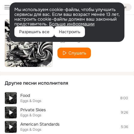
Войти
Мы используем cookie-файлы, чтобы улучшить
сервисы для вас. Если ваш возраст менее 13 лет,
настроить cookie-файлы должен ваш законный
представитель.
Больше информации
You Are
Разрешить все
Настроить
Eggs & Dogs
Слушать
Другие песни исполнителя
Food
8:00
Eggs & Dogs
Private Skies
9:26
Eggs & Dogs
American Standards
5:36
Eggs & Dogs