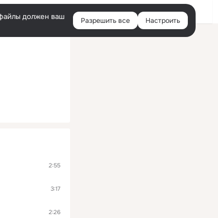
Войти
e-файлы должен ваш
Разрешить все
Настроить
Правая
колонка
2:55
3:17
2:26