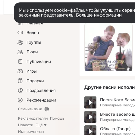
Мы используем cookie-файлы, чтобы улучшить сервис
законный представитель.
Больше информации
Левая
Главная
колонка
Видео
Группы
Люди
Публикации
Игры
Подарки
Другие песни исполн
Поздравления
Песня Кота Бази
Рекомендации
Популярные мелоди
Сменить язык
Вместе весело ш
Рекламодателям
Помощь
Популярные мелоди
Новости
Ещё
Облака (Tango)
Мы применяем
Популярные мелоди