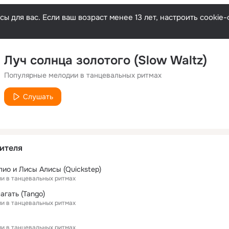
ы для вас. Если ваш возраст менее 13 лет, настроить cooki
Луч солнца золотого (Slow Waltz)
Популярные мелодии в танцевальных ритмах
Слушать
ителя
лио и Лисы Алисы (Quickstep)
и в танцевальных ритмах
агать (Tango)
и в танцевальных ритмах
и в танцевальных ритмах