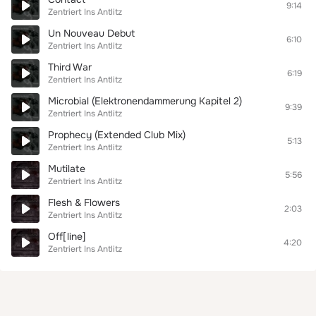
9:14
Zentriert Ins Antlitz
Un Nouveau Debut
6:10
Zentriert Ins Antlitz
Third War
6:19
Zentriert Ins Antlitz
Microbial (Elektronendammerung Kapitel 2)
9:39
Zentriert Ins Antlitz
Prophecy (Extended Club Mix)
5:13
Zentriert Ins Antlitz
Mutilate
5:56
Zentriert Ins Antlitz
Flesh & Flowers
2:03
Zentriert Ins Antlitz
Off[line]
4:20
Zentriert Ins Antlitz