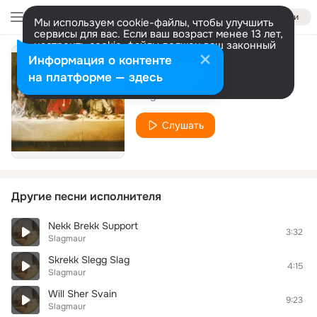
Войти
Мы используем cookie-файлы, чтобы улучшить
сервисы для вас. Если ваш возраст менее 13 лет,
настроить cookie-файлы должен ваш законный
представитель.
Больше информации
Информация о контенте
Lange knivers natt
Разрешить все
Настроить
на платформе — здесь
Slagmaur
Слушать
Другие песни исполнителя
Nekk Brekk Support
3:32
Slagmaur
Skrekk Slegg Slag
4:15
Slagmaur
Will Sher Svain
9:23
Slagmaur