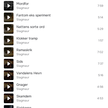
Mordfor
7:59
Slagmaur
Fantom eks speriment
5:14
Slagmaur
Nattens sorte ord
5:29
Slagmaur
Klokker tramp
1:57
Slagmaur
Ramaskrik
7:02
Slagmaur
Sids
7:37
Slagmaur
Vandalens Hevn
5:16
Slagmaur
Gnager
4:56
Slagmaur
Skamdem
4:53
Slagmaur
Slakterne