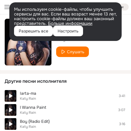
Войти
Мы используем cookie-файлы, чтобы улучшить
сервисы для вас. Если ваш возраст менее 13 лет,
настроить cookie-файлы должен ваш законный
представитель.
Больше информации
Listen My Dear
Разрешить все
Настроить
Katy Rain
Слушать
Другие песни исполнителя
Iarta-ma
3:41
Katy Rain
I Wanna Paint
3:07
Katy Rain
Boy (Radio Edit)
3:16
Katy Rain