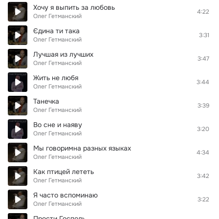
Хочу я выпить за любовь
4:22
Олег Гетманский
Єдина ти така
3:31
Олег Гетманский
Лучшая из лучших
3:47
Олег Гетманский
Жить не любя
3:44
Олег Гетманский
Танечка
3:39
Олег Гетманский
Во сне и наяву
3:20
Олег Гетманский
Мы говоримна разных языках
4:34
Олег Гетманский
Как птицей лететь
3:42
Олег Гетманский
Я часто вспоминаю
3:22
Олег Гетманский
Прости Господь