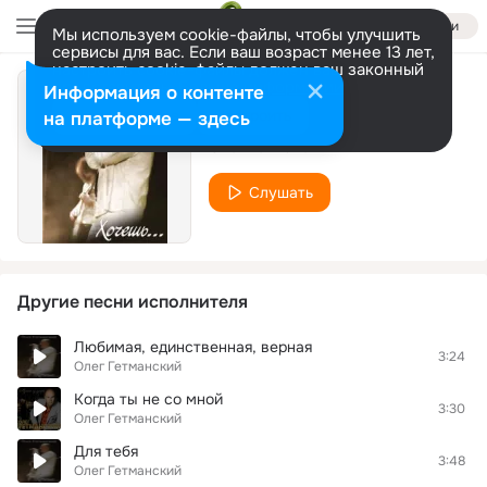
Войти
Мы используем cookie-файлы, чтобы улучшить
сервисы для вас. Если ваш возраст менее 13 лет,
настроить cookie-файлы должен ваш законный
представитель.
Больше информации
Информация о контенте
Прости моя душа
Разрешить все
Настроить
на платформе — здесь
Олег Гетманский
Слушать
Другие песни исполнителя
Любимая, единственная, верная
3:24
Олег Гетманский
Когда ты не со мной
3:30
Олег Гетманский
Для тебя
3:48
Олег Гетманский