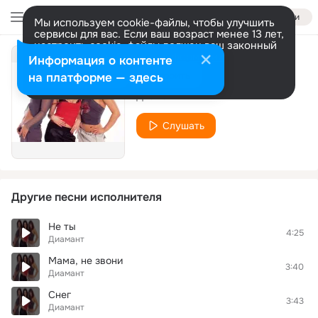
Войти
Мы используем cookie-файлы, чтобы улучшить
сервисы для вас. Если ваш возраст менее 13 лет,
настроить cookie-файлы должен ваш законный
представитель.
Больше информации
Информация о контенте
Спасибо тебе
Разрешить все
Настроить
на платформе — здесь
Диамант
Слушать
Другие песни исполнителя
Не ты
4:25
Диамант
Мама, не звони
3:40
Диамант
Снег
3:43
Диамант