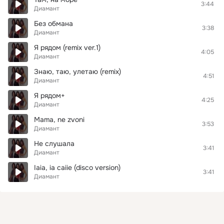
3:44
Диамант
Без обмана
3:38
Диамант
Я рядом (remix ver.1)
4:05
Диамант
Знаю, таю, улетаю (remix)
4:51
Диамант
Я рядом+
4:25
Диамант
Mama, ne zvoni
3:53
Диамант
Не слушала
3:41
Диамант
Iaia, ia caiie (disco version)
3:41
Диамант