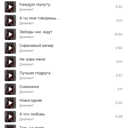
Каждую мунуту
3:32
Диамант
А ты мне говоришь...
3:01
Диамант
Звёзды нас ждут
4:04
Диамант
Сиреневый вечер
3:54
Диамант
Не зови меня
3:01
Диамант
Лучшая подруга
3:57
Диамант
Снежинка
3:11
Диамант
Новогодняя
2:24
Диамант
А что любовь
4:28
Диамант
Там, на море