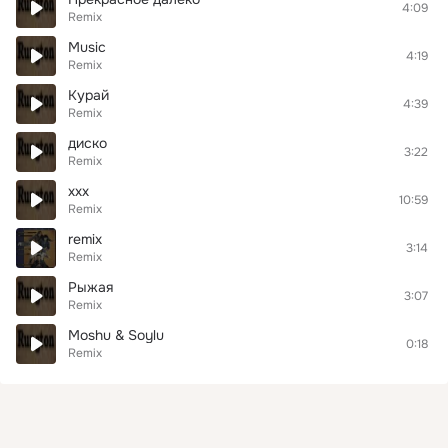
4:09
Remix
Music
4:19
Remix
Курай
4:39
Remix
диско
3:22
Remix
xxx
10:59
Remix
remix
3:14
Remix
Рыжая
3:07
Remix
Moshu & Soylu
0:18
Remix