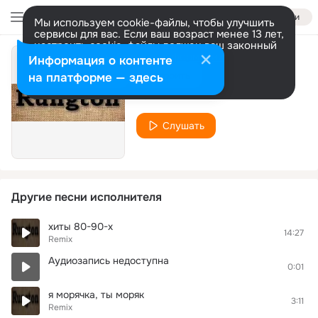
Войти
Мы используем cookie-файлы, чтобы улучшить
сервисы для вас. Если ваш возраст менее 13 лет,
настроить cookie-файлы должен ваш законный
представитель.
Больше информации
Информация о контенте
DJ
Разрешить все
Настроить
на платформе — здесь
Remix
Слушать
Другие песни исполнителя
хиты 80-90-х
14:27
Remix
Аудиозапись недоступна
0:01
я морячка, ты моряк
3:11
Remix