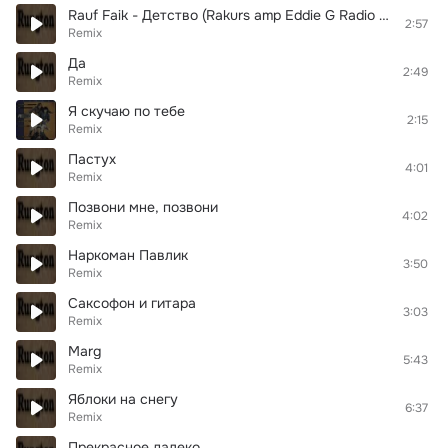
Rauf Faik - Детство (Rakurs amp Eddie G Radio Remix)
2:57
Remix
Да
2:49
Remix
Я скучаю по тебе
2:15
Remix
Пастух
4:01
Remix
Позвони мне, позвони
4:02
Remix
Наркоман Павлик
3:50
Remix
Саксофон и гитара
3:03
Remix
Marg
5:43
Remix
Яблоки на снегу
6:37
Remix
Прекрасное далеко