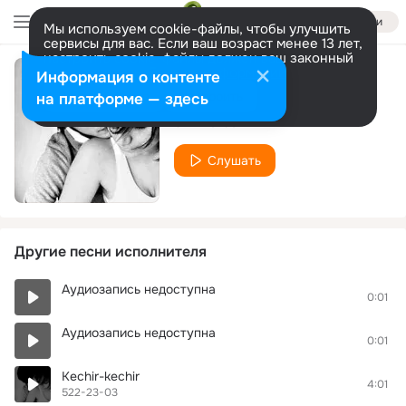
Войти
Мы используем cookie-файлы, чтобы улучшить
сервисы для вас. Если ваш возраст менее 13 лет,
настроить cookie-файлы должен ваш законный
представитель.
Больше информации
Информация о контенте
Navruz S-guladi
Разрешить все
Настроить
на платформе — здесь
522-23-03
Слушать
Другие песни исполнителя
Аудиозапись недоступна
0:01
Аудиозапись недоступна
0:01
Kechir-kechir
4:01
522-23-03