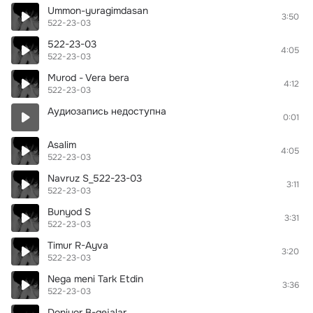
Ummon-yuragimdasan
3:50
522-23-03
522-23-03
4:05
522-23-03
Murod - Vera bera
4:12
522-23-03
Аудиозапись недоступна
0:01
Asalim
4:05
522-23-03
Navruz S_522-23-03
3:11
522-23-03
Bunyod S
3:31
522-23-03
Timur R-Ayva
3:20
522-23-03
Nega meni Tark Etdin
3:36
522-23-03
Doniyor B-gejalar