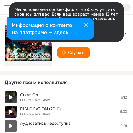
Войти
Мы используем cookie-файлы, чтобы улучшить
сервисы для вас. Если ваш возраст менее 13 лет,
настроить cookie-файлы должен ваш законный
представитель.
Больше информации
Информация о контенте
Electro Лето (Electro-House)
Разрешить все
Настроить
на платформе — здесь
DJ GraF aka Slava
Слушать
Другие песни исполнителя
Come On
6:12
DJ GraF aka Slava
DISLOCATION (2010)
6:33
DJ GraF aka Slava
Аудиозапись недоступна
0:01