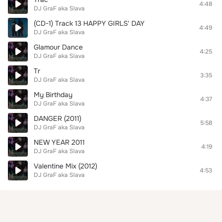
4:48
DJ GraF aka Slava
(CD-1) Track 13 HAPPY GIRLS' DAY
4:49
DJ GraF aka Slava
Glamour Dance
4:25
DJ GraF aka Slava
Tr
3:35
DJ GraF aka Slava
My Birthday
4:37
DJ GraF aka Slava
DANGER (2011)
5:58
DJ GraF aka Slava
NEW YEAR 2011
4:19
DJ GraF aka Slava
Valentine Mix (2012)
4:53
DJ GraF aka Slava