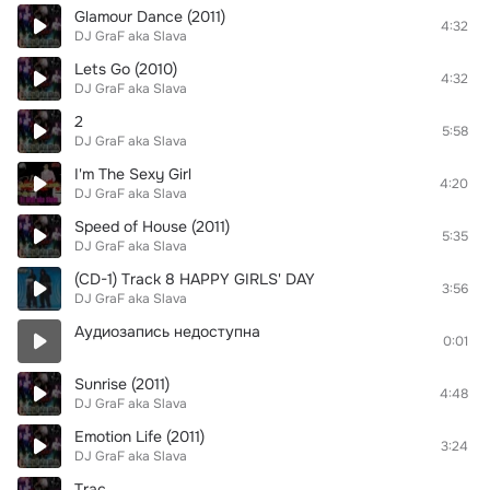
Glamour Dance (2011)
4:32
DJ GraF aka Slava
Lets Go (2010)
4:32
DJ GraF aka Slava
2
5:58
DJ GraF aka Slava
I'm The Sexy Girl
4:20
DJ GraF aka Slava
Speed of House (2011)
5:35
DJ GraF aka Slava
(CD-1) Track 8 HAPPY GIRLS' DAY
3:56
DJ GraF aka Slava
Аудиозапись недоступна
0:01
Sunrise (2011)
4:48
DJ GraF aka Slava
Emotion Life (2011)
3:24
DJ GraF aka Slava
Trac