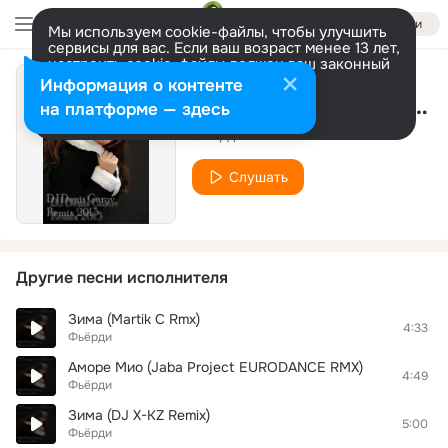
Войти
Мы используем cookie-файлы, чтобы улучшить
сервисы для вас. Если ваш возраст менее 13 лет,
настроить cookie-файлы должен ваш законный
представитель.
Больше информации
Информация о контенте
Где я ( FuzzDead Remix )
Разрешить все
Настроить
на платформе — здесь
Фьёрди
Слушать
Другие песни исполнителя
Зима (Martik C Rmx)
4:33
Фьёрди
Аморе Мио (Jaba Project EURODANCE RMX)
4:49
Фьёрди
Зима (DJ X-KZ Remix)
5:00
Фьёрди