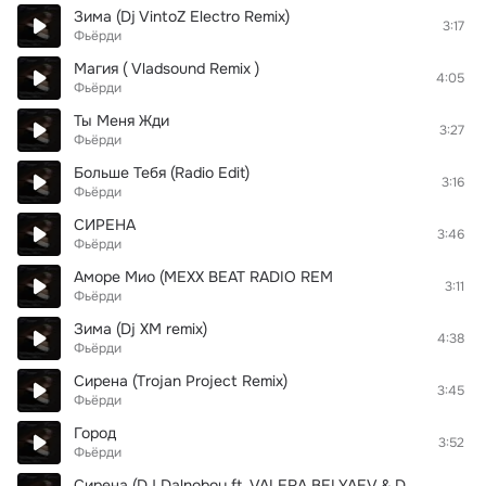
Зима (Dj VintoZ Electro Remix)
3:17
Фьёрди
Магия ( Vladsound Remix )
4:05
Фьёрди
Ты Меня Жди
3:27
Фьёрди
Больше Тебя (Radio Edit)
3:16
Фьёрди
СИРЕНА
3:46
Фьёрди
Аморе Мио (MEXX BEAT RADIO REM
3:11
Фьёрди
Зима (Dj XM remix)
4:38
Фьёрди
Сирена (Trojan Project Remix)
3:45
Фьёрди
Город
3:52
Фьёрди
Сирена (DJ Dalnoboy ft. VALERA BELYAEV & DJ X PROJECT Remix 2015)