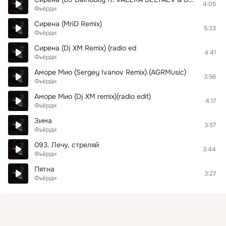
4:05
Фьёрди
Сирена (MriD Remix)
5:33
Фьёрди
Сирена (Dj XM Remix) (radio ed
4:41
Фьёрди
Аморе Мио (Sergey Ivanov Remix).(AGRMusic)
3:56
Фьёрди
Аморе Мио (Dj XM remix)(radio edit)
4:17
Фьёрди
Зима
3:57
Фьёрди
093. Лечу, стреляй
3:44
Фьёрди
Пятна
3:27
Фьёрди