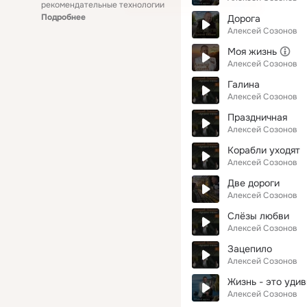
рекомендательные технологии
Подробнее
Дорога
Алексей Созонов
Моя жизнь
Алексей Созонов
Галина
Алексей Созонов
Праздничная
Алексей Созонов
Корабли уходят
Алексей Созонов
Две дороги
Алексей Созонов
Слёзы любви
Алексей Созонов
Зацепило
Алексей Созонов
Жизнь - это удив
Алексей Созонов