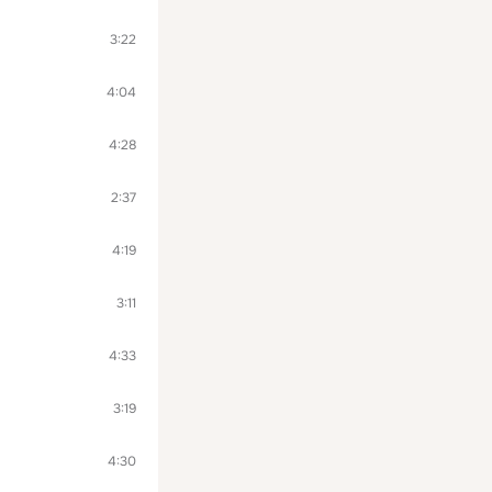
3:22
4:04
4:28
2:37
4:19
3:11
4:33
3:19
4:30