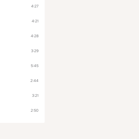
4:27
4:21
4:28
3:29
5:45
2:44
3:21
2:50