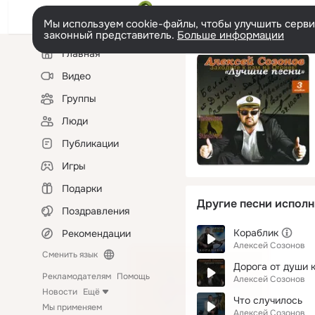
Мы используем cookie-файлы, чтобы улучшить сервис
законный представитель.
Больше информации
Левая
Главная
колонка
Видео
Группы
Люди
Публикации
Игры
Подарки
Другие песни исполн
Поздравления
Кораблик
Рекомендации
Алексей Созонов
Сменить язык
Дорога от души 
Рекламодателям
Помощь
Алексей Созонов
Новости
Ещё
Что случилось
Мы применяем
Алексей Созонов