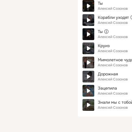
Ты
Алексей Созонов
Корабли уходят
Алексей Созонов
Ты
Алексей Созонов
Круиз
Алексей Созонов
Мимолетное чуд
Алексей Созонов
Дорожная
Алексей Созонов
Зацепила
Алексей Созонов
Знали мы с тобо
Алексей Созонов