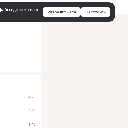
Войти
e-файлы должен ваш
Разрешить все
Настроить
Правая
колонка
4:25
3:58
4:49