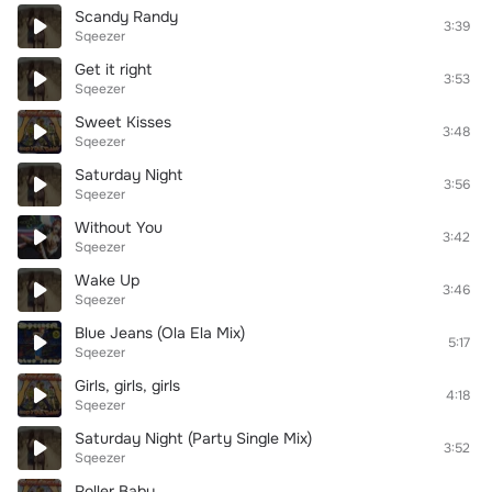
Scandy Randy
3:39
Sqeezer
Get it right
3:53
Sqeezer
Sweet Kisses
3:48
Sqeezer
Saturday Night
3:56
Sqeezer
Without You
3:42
Sqeezer
Wake Up
3:46
Sqeezer
Blue Jeans (Ola Ela Mix)
5:17
Sqeezer
Girls, girls, girls
4:18
Sqeezer
Saturday Night (Party Single Mix)
3:52
Sqeezer
Roller Baby