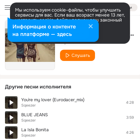
Войти
Мы используем cookie-файлы, чтобы улучшить
сервисы для вас. Если ваш возраст менее 13 лет,
настроить cookie-файлы должен ваш законный
представитель.
Больше информации
Информация о контенте
High Heels (Electro Radio)
Разрешить все
Настроить
на платформе — здесь
Sqeezer
Слушать
Другие песни исполнителя
You`re my lover (Eurodacer_mix)
4:28
Sqeezer
BLUE JEANS
3:59
Sqeezer
La Isla Bonita
4:26
Sqeezer