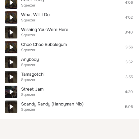
4:06
Sqeezer
What Will I Do
4:02
Sqeezer
Wishing You Were Here
3:40
Sqeezer
Choo Choo Bubblegum
3:56
Sqeezer
Anybody
3:32
Sqeezer
Tamagotchi
3:55
Sqeezer
Street Jam
4:20
Sqeezer
Scandy Randy (Handyman Mix)
5:06
Sqeezer