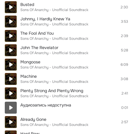
Busted
2:30
Sons Of Anarchy - Unofficial Soundtrack
Johnny, I Hardly Knew Ya
3:53
Sons Of Anarchy - Unofficial Soundtrack
The Fool And You
2:39
Sons Of Anarchy - Unofficial Soundtrack
John The Revelator
5:28
Sons Of Anarchy - Unofficial Soundtrack
Mongoose
6:09
Sons Of Anarchy - Unofficial Soundtrack
Machine
3:08
Sons Of Anarchy - Unofficial Soundtrack
Plenty Strong And Plenty Wrong
2:41
Sons Of Anarchy - Unofficial Soundtrack
Аудиозапись недоступна
0:01
Already Gone
2:57
Sons Of Anarchy - Unofficial Soundtrack
Hard Row