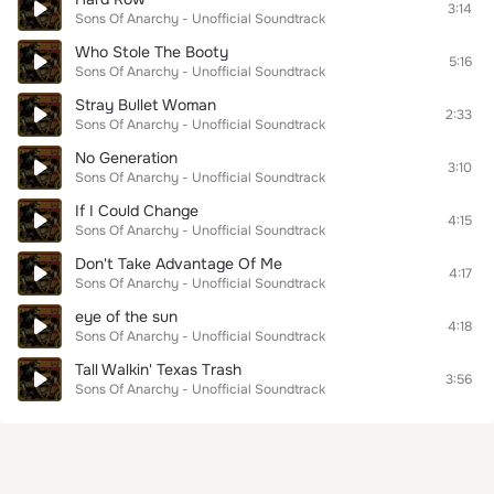
3:14
Sons Of Anarchy - Unofficial Soundtrack
Who Stole The Booty
5:16
Sons Of Anarchy - Unofficial Soundtrack
Stray Bullet Woman
2:33
Sons Of Anarchy - Unofficial Soundtrack
No Generation
3:10
Sons Of Anarchy - Unofficial Soundtrack
If I Could Change
4:15
Sons Of Anarchy - Unofficial Soundtrack
Don't Take Advantage Of Me
4:17
Sons Of Anarchy - Unofficial Soundtrack
eye of the sun
4:18
Sons Of Anarchy - Unofficial Soundtrack
Tall Walkin' Texas Trash
3:56
Sons Of Anarchy - Unofficial Soundtrack