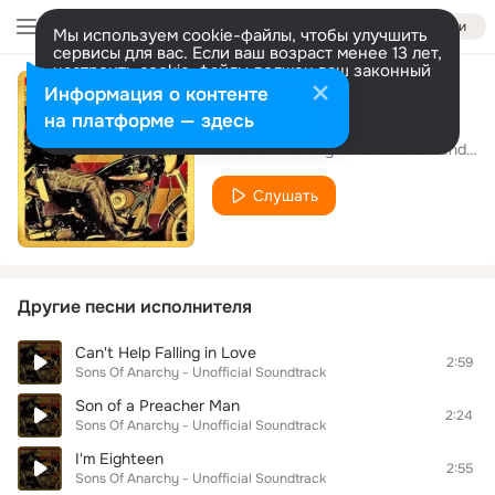
Войти
Мы используем cookie-файлы, чтобы улучшить
сервисы для вас. Если ваш возраст менее 13 лет,
настроить cookie-файлы должен ваш законный
представитель.
Больше информации
Информация о контенте
Theme Song
Разрешить все
Настроить
на платформе — здесь
Sons Of Anarchy - Unofficial Soundtrack
Слушать
Другие песни исполнителя
Can't Help Falling in Love
2:59
Sons Of Anarchy - Unofficial Soundtrack
Son of a Preacher Man
2:24
Sons Of Anarchy - Unofficial Soundtrack
I'm Eighteen
2:55
Sons Of Anarchy - Unofficial Soundtrack