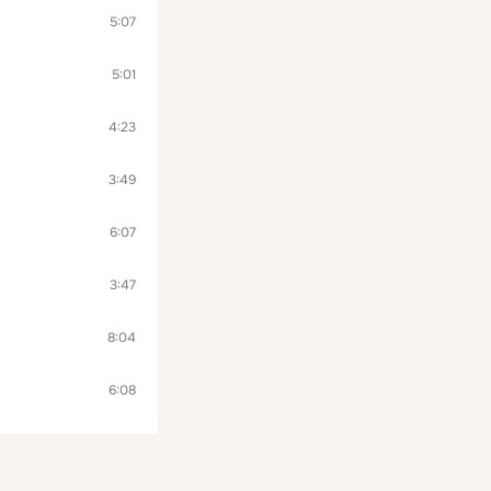
5:07
5:01
4:23
3:49
6:07
3:47
8:04
6:08