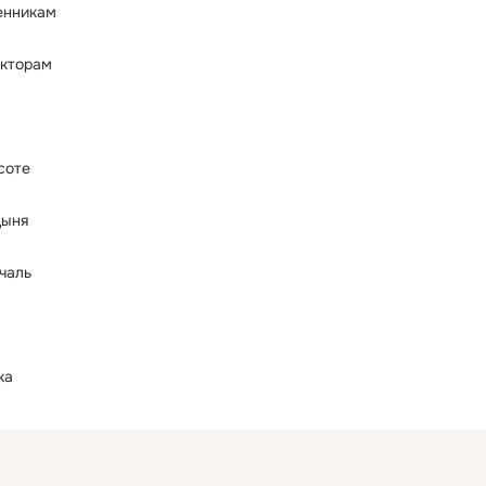
енникам
кторам
соте
дыня
чаль
ка