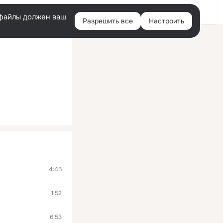
Войти
e-файлы должен ваш
Разрешить все
Настроить
Правая
колонка
4:45
1:52
6:53