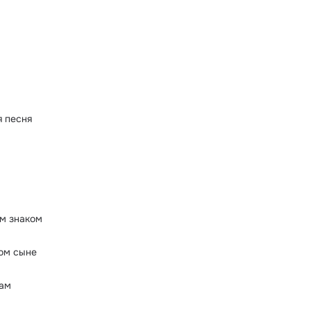
а
 песня
м знаком
ом сыне
ам