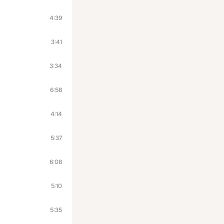
4:39
3:41
3:34
6:58
4:14
5:37
6:08
5:10
5:35