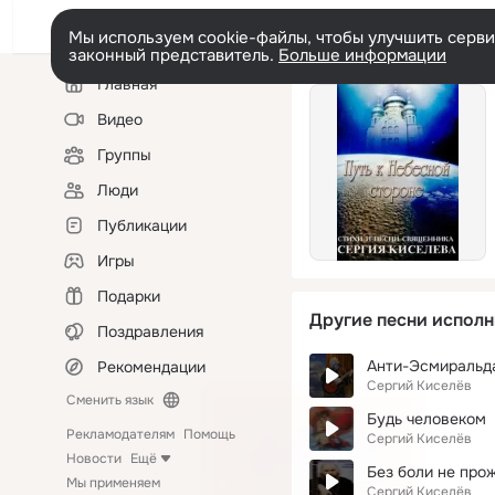
Мы используем cookie-файлы, чтобы улучшить сервис
законный представитель.
Больше информации
Левая
Главная
колонка
Видео
Группы
Люди
Публикации
Игры
Подарки
Другие песни исполн
Поздравления
Анти-Эсмиральда
Рекомендации
Сергий Киселёв
Сменить язык
Будь человеком
Рекламодателям
Помощь
Сергий Киселёв
Новости
Ещё
Без боли не про
Мы применяем
Сергий Киселёв