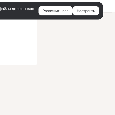
Войти
e-файлы должен ваш
Разрешить все
Настроить
Правая
колонка