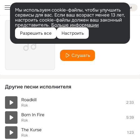
Войти
Мы используем cookie-файлы, чтобы улучшить
сервисы для вас. Если ваш возраст менее 13 лет,
настроить cookie-файлы должен ваш законный
представитель.
Больше информации
Warpower
Разрешить все
Настроить
Rok
Слушать
Другие песни исполнителя
Roadkill
2:33
Rok
Born In Fire
5:39
Rok
The Kurse
1:23
Rok