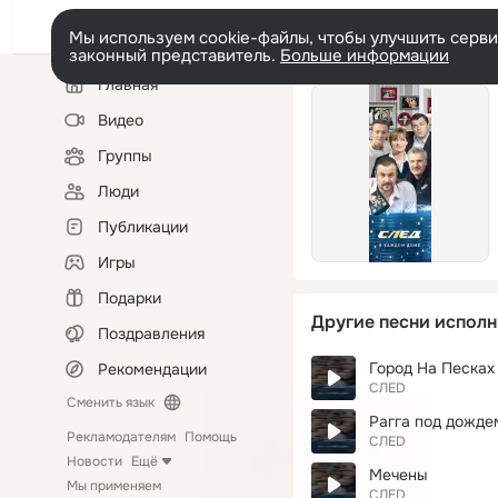
Мы используем cookie-файлы, чтобы улучшить сервис
законный представитель.
Больше информации
Левая
Главная
колонка
Видео
Группы
Люди
Публикации
Игры
Подарки
Другие песни исполн
Поздравления
Город На Песках
Рекомендации
СЛЕD
Сменить язык
Рагга под дожде
Рекламодателям
Помощь
СЛЕD
Новости
Ещё
Мечены
Мы применяем
СЛЕD