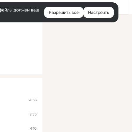
Войти
e-файлы должен ваш
Разрешить все
Настроить
Правая
колонка
4:56
3:35
4:10