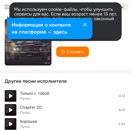
Войти
Мы используем cookie-файлы, чтобы улучшить
сервисы для вас. Если ваш возраст менее 13 лет,
настроить cookie-файлы должен ваш законный
представитель.
Больше информации
Информация о контенте
Беги
Разрешить все
Настроить
на платформе — здесь
Пульс
Слушать
Другие песни исполнителя
Только с тобой
4:12
Пульс
Chapter 20
6:41
Пульс
Хорошая
3:53
Пульс