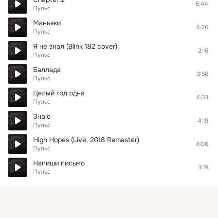
5:44
Пульс
Маньяки
4:26
Пульс
Я не знал (Blink 182 cover)
2:16
Пульс
Баллада
3:56
Пульс
Целый год одна
4:33
Пульс
Знаю
4:19
Пульс
High Hopes (Live, 2018 Remaster)
8:06
Пульс
Напиши письмо
3:19
Пульс