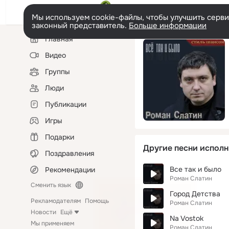
Мы используем cookie-файлы, чтобы улучшить сервис
законный представитель.
Больше информации
Левая
Главная
колонка
Видео
Группы
Люди
Публикации
Игры
Подарки
Другие песни исполн
Поздравления
Все так и было
Рекомендации
Роман Слатин
Сменить язык
Город Детства
Рекламодателям
Помощь
Роман Слатин
Новости
Ещё
Na Vostok
Мы применяем
Роман Слатин