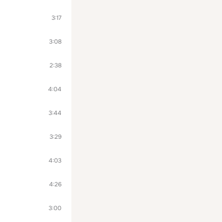
3:17
3:08
2:38
4:04
3:44
3:29
4:03
4:26
3:00