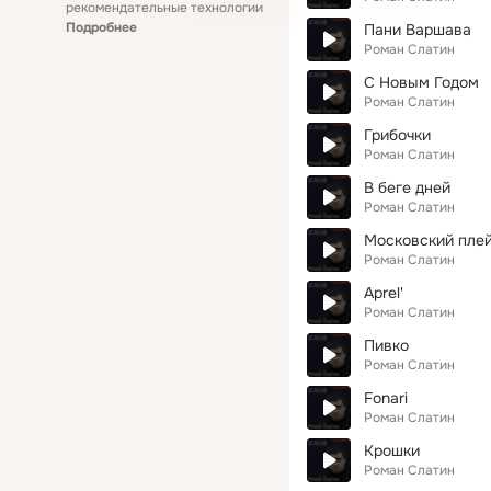
рекомендательные технологии
Подробнее
Пани Варшава
Роман Слатин
С Новым Годом
Роман Слатин
Грибочки
Роман Слатин
В беге дней
Роман Слатин
Московский пле
Роман Слатин
Aprel'
Роман Слатин
Пивко
Роман Слатин
Fonari
Роман Слатин
Крошки
Роман Слатин