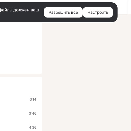
Войти
e-файлы должен ваш
Разрешить все
Настроить
Правая
колонка
3:14
3:46
4:36